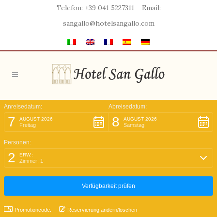
Telefon: +39 041 5227311 – Email:
sangallo@hotelsangallo.com
Anreisedatum:
Abreisedatum:
7
8
AUGUST 2026
AUGUST 2026
Freitag
Samstag
Personen:
2
ERW.:
Zimmer: 1
Promotioncode:
Reservierung ändern/löschen