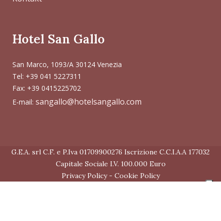
Hotel San Gallo
San Marco, 1093/A 30124 Venezia
Tel: +39 041 5227311
Fax: +39 0415225702
sangallo@hotelsangallo.com
E-mail:
G.E.A. srl C.F. e P.Iva 01709900276 Iscrizione C.C.I.A.A 177032
Capitale Sociale I.V. 100.000 Euro
Privacy Policy
-
Cookie Policy
Your Privacy Choices
Notice at collection